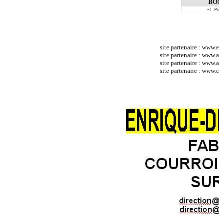
BO
© -P
site partenaire :
www.e
site partenaire :
www.at
site partenaire :
www.a
site partenaire : ww