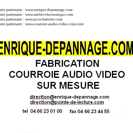
site partenaire :
www.enrique-depannage.com
site partenaire :
www.atelier-electronique.com
site partenaire :
www.accu-batterie.com
site partenaire : www.courroie-audio-video.com.com