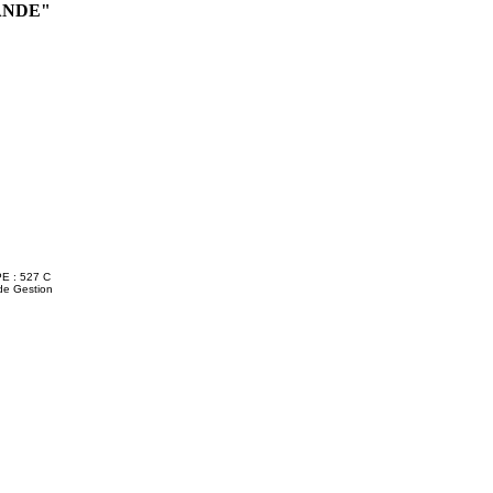
ANDE"
E : 527 C
de Gestion