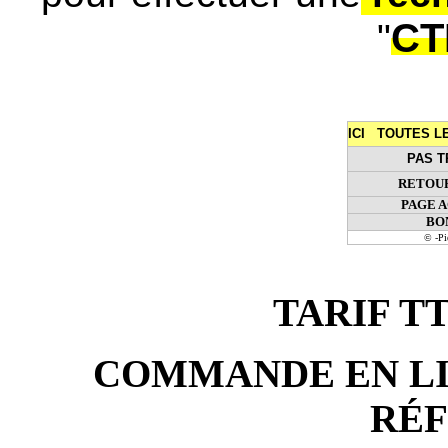
CT
"
ICI TOUTES 
PAS T
RETOUR
PAGE 
BO
© -P
TARIF TTC
COMMANDE EN LIG
RÉ