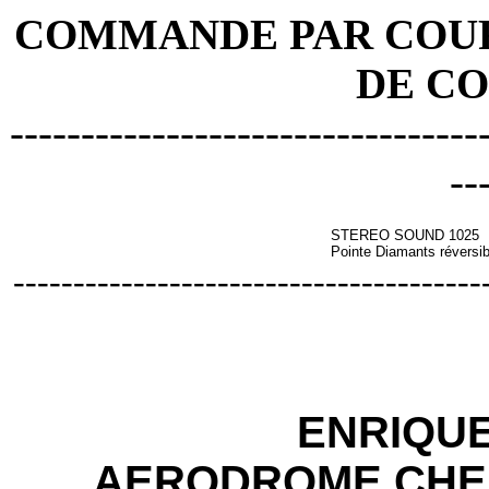
COMMANDE PAR COURR
DE C
---------------------------------
--
STEREO SOUND 1025
Pointe Diamants réversib
---------------------------------------
ENRIQU
AERODROME CHE